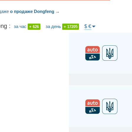
даже
о продаже Dongfeng
→
ng :
$ €
за час
за день
+ 626
+ 17205
44.81
↓
51.89
↓