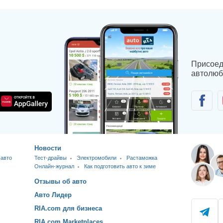
Присоед
автолюб
Новости
 авто
Тест-драйвы
Электромобили
Растаможка
Онлайн-журнал
Как подготовить авто к зиме
Отзывы об авто
Авто Лидер
RIA.com для бизнеса
RIA.com Marketplaces