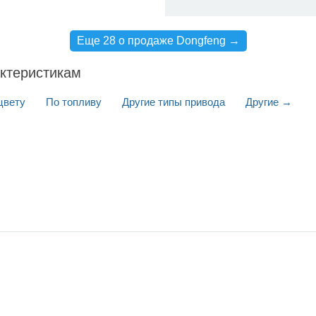
Еще 28 о продаже Dongfeng →
актеристикам
цвету
По топливу
Другие типы привода
Другие →