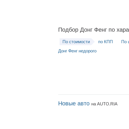
Подбор Донг Фенг по хар
По стоимости
по КПП
По 
Донг Фенг недорого
Новые авто
на AUTO.RIA