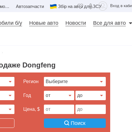
Вход в каби
Недвижимость
Автозапчасти
Збір на авто для ЗСУ
били б/у
Новые авто
Новости
Все для авто
одаже Dongfeng
Регион
Год
Цена, $
Поиск